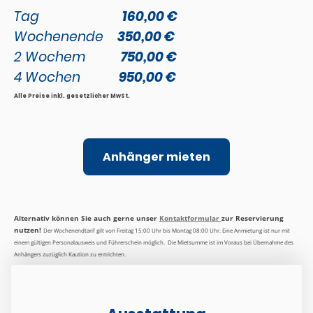
Tag
160,00 €
Wochenende
350,00 €
2 Wochem
750,00 €
4 Wochen
950,00 €
Alle Preise inkl. gesetzlicher MwSt.
Anhänger mieten
Alternativ können Sie auch gerne unser
Kontaktformular
zur Reservierung
nutzen!
Der Wochenendtarif gilt von Freitag 15:00 Uhr bis Montag 08:00 Uhr. Eine Anmietung ist nur mit
einem gültigen Personalausweis und Führerschein möglich. Die Mietsumme ist im Voraus bei Übernahme des
Anhängers zuzüglich Kaution zu entrichten.