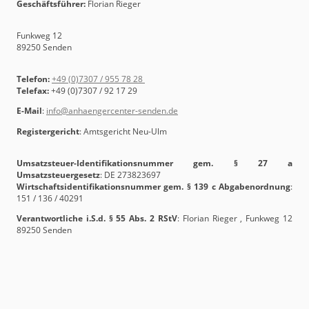
Geschäftsführer:
Florian Rieger
Funkweg 12
89250 Senden
Telefon:
+49 (0)7307 / 955 78 28
Telefax:
+49 (0)7307 / 92 17 29
E-Mail
:
info@anhaengercenter-senden.de
Registergericht
: Amtsgericht Neu-Ulm
Umsatzsteuer-Identifikationsnummer gem. § 27 a
Umsatzsteuergesetz
: DE 273823697
Wirtschaftsidentifikationsnummer gem. § 139 c Abgabenordnung
:
151 / 136 / 40291
Verantwortliche i.S.d. § 55 Abs. 2 RStV
: Florian Rieger , Funkweg 12
89250 Senden