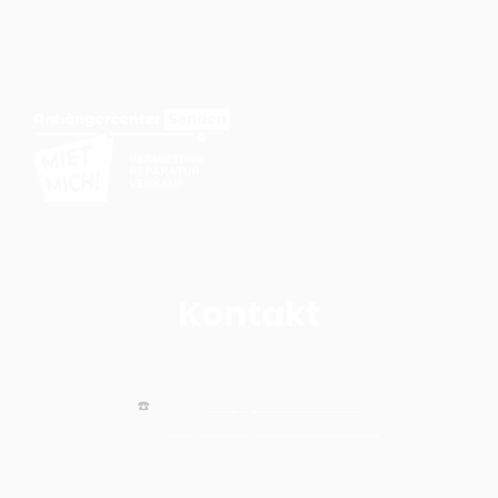
Kontakt
Anhängercenter Senden
☎️
Telefon
:
+49 (0)7307 / 955 78 28
E-Mail:
info@anhaengercenter-senden.de
Anschrift:
Funkweg 12, 89250 Senden