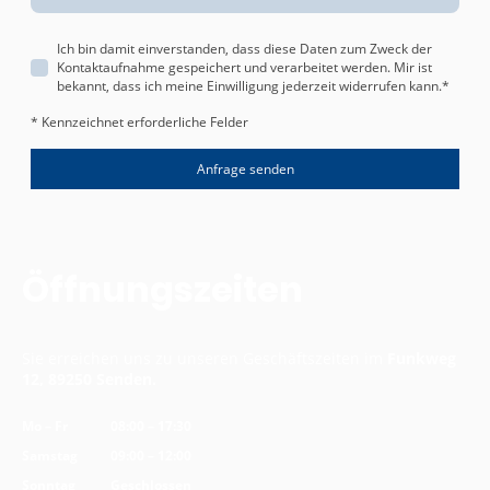
Ich bin damit einverstanden, dass diese Daten zum Zweck der
Kontaktaufnahme gespeichert und verarbeitet werden. Mir ist
bekannt, dass ich meine Einwilligung jederzeit widerrufen kann.
*
* Kennzeichnet erforderliche Felder
Anfrage senden
Öffnungszeiten
Sie erreichen uns zu unseren Geschäftszeiten im
Funkweg
12, 89250 Senden.
Mo
–
Fr
08:00
–
17:30
Samstag
09:00
–
12:00
Sonntag
Geschlossen