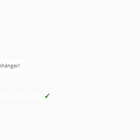
 für verschiedene Zwecke mieten
unser breites Angebot an
verschiedenen Größen und
ch Ersatzteile, Zubehör und die
r an.
Anhänger!
bar günstig!
✓