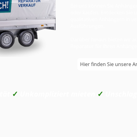
Bei uns können Sie Anhänger
oder kaufen. Entdecken Sie 
qualitativen Anhängern in 
Ausführungen.
Darüber hinaus bieten wir au
Reparatur für Ihren Anhänge
Hier finden Sie unsere 
ität
✓
Unkompliziert
mieten
✓
Unschlag