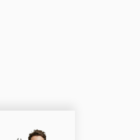
umherum!