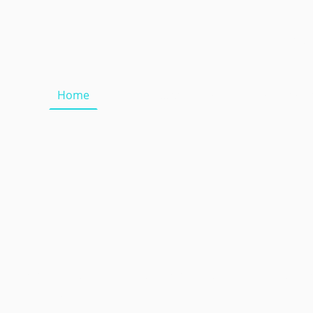
Home
Mieten in...
Kaufen
Reperatu
ängercenter Se