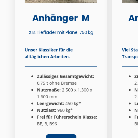
Anhänger M
A
z.B. Tieflader mit Plane, 750 kg
Unser Klassiker für die
Viel St
alltäglichen Arbeiten.
Transpo
Zulässiges Gesamtgewicht:
Z
0,75 t ohne Bremse
2
Nutzmaße:
2.500 x 1.300 x
N
1.600 mm
2
Leergewicht:
450 kg*
L
Nutzlast:
960 kg*
N
Frei für Führerschein Klasse:
F
BE, B, B96
B