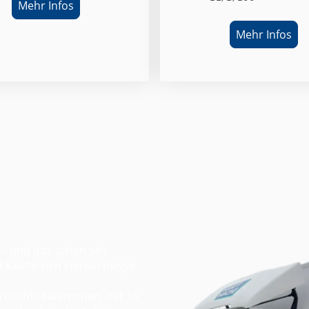
Mehr Infos
Mehr Infos
 – und das schon seit
 kaufte sich Florian Rieger
rbei für Kartrennen, mit 15