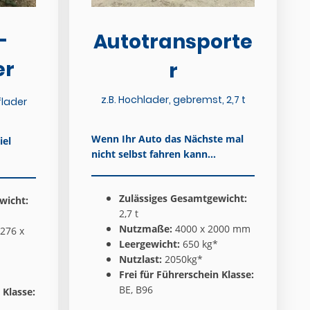
-
Autotransporte
er
r
z.B. Hochlader, gebremst, 2,7 t
flader
Wenn Ihr Auto das Nächste mal
iel
nicht selbst fahren kann...
Zulässiges Gesamtgewicht:
wicht:
2,7 t
Nutzmaße:
4000 x 2000 mm
.276 x
Leergewicht:
650 kg*
Nutzlast:
2050kg*
Frei für Führerschein Klasse:
BE, B96
 Klasse: